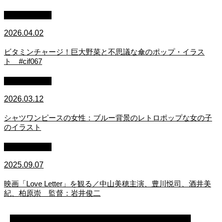
イラスト制作
2026.04.02
ビタミンチャージ！巨大野菜と不思議な傘のポップ・イラス
ト #cif067
イラスト制作
2026.03.12
シャツワンピースの女性：ブルー背景のレトロポップな女の子
のイラスト
映画・アニメ
2025.09.07
映画「Love Letter」を観る／中山美穂主演、豊川悦司、酒井美
紀、柏原崇 監督：岩井俊二