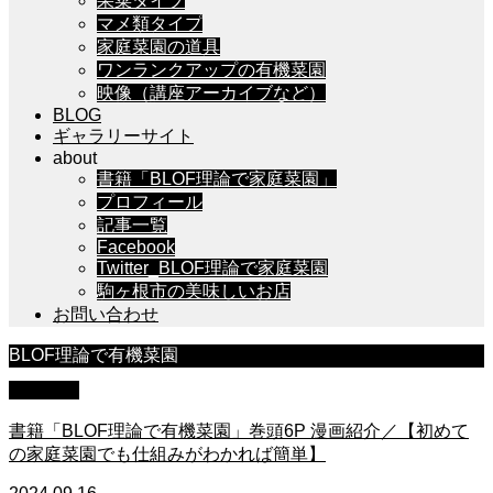
果菜タイプ
マメ類タイプ
家庭菜園の道具
ワンランクアップの有機菜園
映像（講座アーカイブなど）
BLOG
ギャラリーサイト
about
書籍「BLOF理論で家庭菜園」
プロフィール
記事一覧
Facebook
Twitter_BLOF理論で家庭菜園
駒ヶ根市の美味しいお店
お問い合わせ
BLOF理論で有機菜園
書籍執筆
書籍「BLOF理論で有機菜園」巻頭6P 漫画紹介／【初めて
の家庭菜園でも仕組みがわかれば簡単】