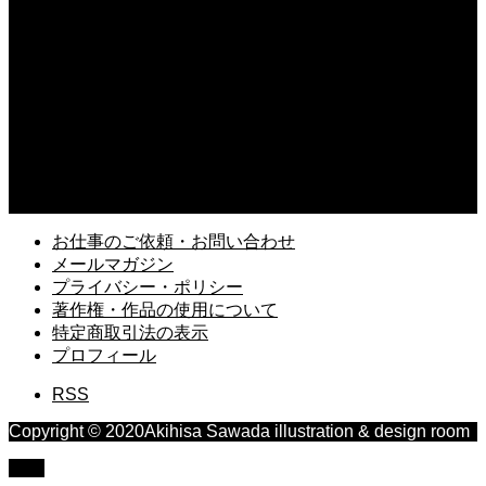
2025.07.12
日誌／イラストラフ制作、ジム168回目
2025.06.17
X（旧Twitter）で「ミコ先生」のアカウントがスタート
2025.03.13
久しぶりに読み返す「風の歌を聴け」村上春樹
お仕事のご依頼・お問い合わせ
メールマガジン
プライバシー・ポリシー
著作権・作品の使用について
特定商取引法の表示
プロフィール
RSS
Copyright © 2020Akihisa Sawada illustration & design room
TOP