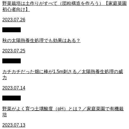
野菜栽培は土作りがすべて（団粒構造を作ろう）【家庭菜園
初心者向け】
2023.07.26
家庭菜園
秋の太陽熱養生処理でも効果はある？
2023.07.25
家庭菜園
カチカチだった畑に棒が1.5m刺さる／太陽熱養生処理の威
力
2023.07.14
家庭菜園
野菜がよく育つ土壌酸度（pH）とは？／家庭菜園で有機栽
培
2023.07.13