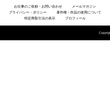
お仕事のご依頼・お問い合わせ
メールマガジン
プライバシー・ポリシー
著作権・作品の使用について
特定商取引法の表示
プロフィール
2026.03.12
Copyrig
シャツワンピースの女性：ブルー背景のレト
ロポップな女の子のイラスト
2025.09.07
映画「Love Letter」を観る／中山美穂主
演、豊川悦司、酒井美紀、柏原崇 監督：岩
井俊二