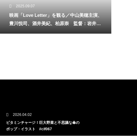
2025.09.07
映画「Love Letter」を観る／中山美穂主演、
豊川悦司、酒井美紀、柏原崇 監督：岩井俊
二
2026.04.02
ビタミンチャージ！巨大野菜と不思議な傘の
ポップ・イラスト #cif067