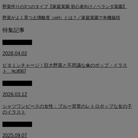
野菜作りの3つのタイプ【家庭菜園 初心者向け／ベランダ菜園】
野菜がよく育つ土壌酸度（pH）とは？／家庭菜園で有機栽培
特集記事
イラスト制作
2026.04.02
ビタミンチャージ！巨大野菜と不思議な傘のポップ・イラス
ト #cif067
イラスト制作
2026.03.12
シャツワンピースの女性：ブルー背景のレトロポップな女の子
のイラスト
映画・アニメ
2025.09.07