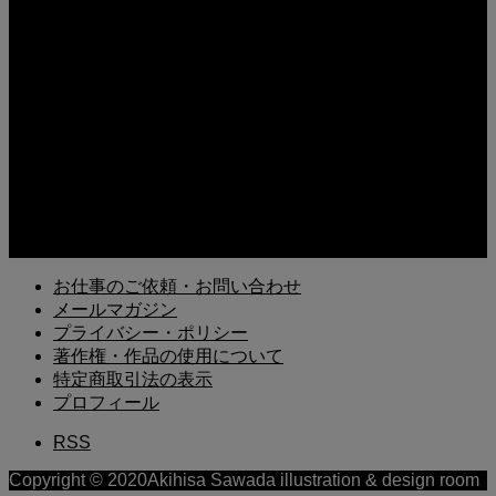
イラストギャラリー、整備始めました
2025.07.12
日誌／イラストラフ制作、ジム168回目
2025.06.17
X（旧Twitter）で「ミコ先生」のアカウントがスタート
2025.03.13
久しぶりに読み返す「風の歌を聴け」村上春樹
お仕事のご依頼・お問い合わせ
メールマガジン
プライバシー・ポリシー
著作権・作品の使用について
特定商取引法の表示
プロフィール
RSS
Copyright © 2020Akihisa Sawada illustration & design room