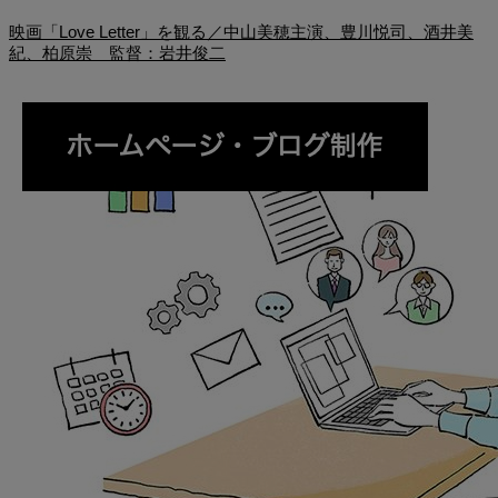
映画「Love Letter」を観る／中山美穂主演、豊川悦司、酒井美
紀、柏原崇 監督：岩井俊二