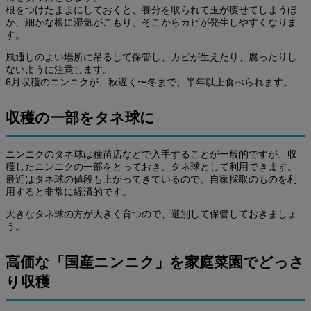
根をつけたままにしておくと、養分を取られて玉が痩せてしまうほ
か、細かな根に湿気がこもり、そこからカビが発生しやすくなりま
す。
風通しのよい場所に吊るして保管し、カビが生えたり、腐ったりし
ないように注意します。
6月収穫のニンニクが、秋遅く〜冬まで、半年以上食べられます。
収穫の一部をタネ球に
ニンニクのタネ球は種苗店などで入手することが一般的ですが、収
穫したニンニクの一部をとっておき、タネ球として利用できます。
最近はタネ球の値段も上がってきているので、自家採取のものを利
用すると非常に経済的です。
大きなタネ球の方が大きく育つので、選別して保管しておきましょ
う。
高価な「国産ニンニク」を家庭菜園でどっさ
り収穫