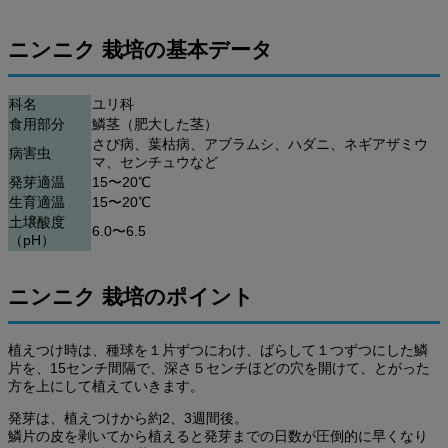
ニンニク 栽培の基本データ
科名
ユリ科
食用部分
鱗茎（肥大した茎）
さび病、葉枯病、アブラムシ、ハダニ、ネギアザミウ
病害虫
マ、センチュウなど
発芽適温
15〜20℃
生育適温
15〜20℃
土壌酸度
6.0〜6.5
（pH）
ニンニク 栽培のポイント
植えつけ時は、種球を１片ずつにわけ、ばらして１つずつにした鱗
片を、15センチ間隔で、深さ５センチほどの穴を開けて、とがった
方を上にして植えていきます。
発芽は、植えつけから約2、3週間後。
鱗片の皮を剥いてから植えると発芽までの日数が圧倒的に早くなり