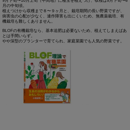
9月下旬〜10月上旬（中間地）に種玉を植えつけ、収穫は5月下旬〜6
月の中旬頃。
植えつけから収穫まで８〜９ヶ月と、栽培期間の長い野菜ですが、
病害虫の心配が少なく、連作障害も出にくいため、無農薬栽培、有
機栽培も難しくありません。
BLOFの有機栽培なら、基本追肥は必要ないため、植えてしまえばあ
とは手間いらず。
やや深型のプランターで育てられ、家庭菜園でも人気の野菜です。