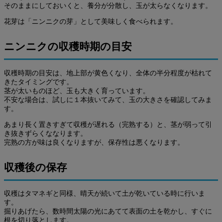
そのままにしておいくと、養分が分散し、玉が太らなくなります。
花芽は「ニンニクの芽」として美味しく食べられます。
ニンニクの収穫時期の目安
収穫時期の目安は、地上部が黄色くなり、全体の半分程度が枯れて
きたタイミングです。
茎が太いものほど、玉も大きく育っています。
不安な場合は、試しに１本抜いてみて、玉の大きさを確認してみま
す。
あまり長く置きすぎて収穫が遅れる（完熟する）と、茎が弱って引
き抜きずらくななります。
完熟の方が味は良くなりますが、保存性は悪くなります。
収穫後の保存
収穫はタマネギと同様、晴天が続いて土が乾いている時に行いま
す。
掘りあげたら、数時間太陽の光にあてて表面の土を乾かし、すぐに
根を切り落とします。