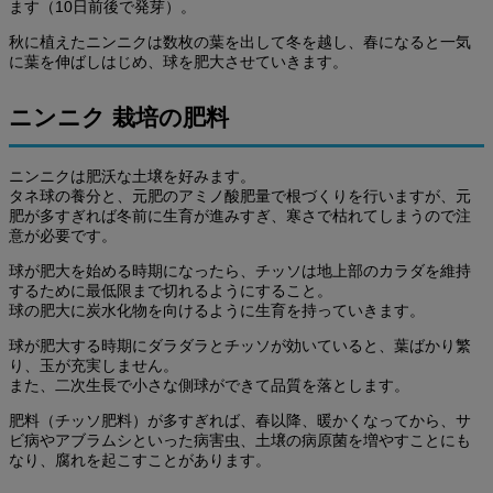
ます（10日前後で発芽）。
秋に植えたニンニクは数枚の葉を出して冬を越し、春になると一気
に葉を伸ばしはじめ、球を肥大させていきます。
ニンニク 栽培の肥料
ニンニクは肥沃な土壌を好みます。
タネ球の養分と、元肥のアミノ酸肥量で根づくりを行いますが、元
肥が多すぎれば冬前に生育が進みすぎ、寒さで枯れてしまうので注
意が必要です。
球が肥大を始める時期になったら、チッソは地上部のカラダを維持
するために最低限まで切れるようにすること。
球の肥大に炭水化物を向けるように生育を持っていきます。
球が肥大する時期にダラダラとチッソが効いていると、葉ばかり繁
り、玉が充実しません。
また、二次生長で小さな側球ができて品質を落とします。
肥料（チッソ肥料）が多すぎれば、春以降、暖かくなってから、サ
ビ病やアブラムシといった病害虫、土壌の病原菌を増やすことにも
なり、腐れを起こすことがあります。