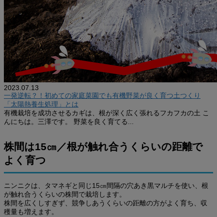
2023.07.13
一発逆転？！初めての家庭菜園でも有機野菜が良く育つ土つくり
「太陽熱養生処理」とは
有機栽培を成功させるカギは、根が深く広く張れるフカフカの土 こ
んにちは。三澤です。 野菜を良く育てる...
株間は15㎝／根が触れ合うくらいの距離で
よく育つ
ニンニクは、タマネギと同じ15㎝間隔の穴あき黒マルチを使い、根
が触れ合うくらいの株間で栽培します。
株間を広くしすぎず、競争しあうくらいの距離の方がよく育ち、収
穫量も増えます。