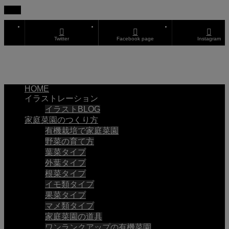
TOP
Twitter
Facebook page
Instagram
HOME
イラストレーション
イラストBLOG
家庭菜園のつくり方
有機栽培で家庭菜園
野菜の育て方
葉菜タイプ
外葉タイプ
根菜タイプ
イモ類タイプ
果菜タイプ
マメ類タイプ
家庭菜園の道具
ワンランクアップの有機菜園