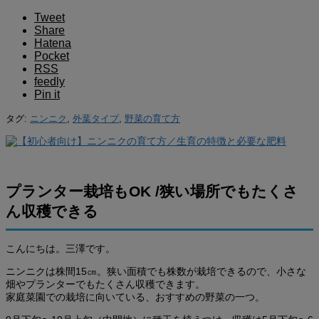
Tweet
Share
Hatena
Pocket
RSS
feedly
Pin it
タグ:
ニンニク
,
外葉タイプ
,
野菜の育て方
プランター栽培もOK /狭い場所でもたくさ
ん収穫できる
こんにちは。三澤です。
ニンニクは株間15㎝。狭い面積でも株数が栽培できるので、小さな
畑やプランターでもたくさん収穫できます。
家庭菜園での栽培に向いている、おすすめの野菜の一つ。