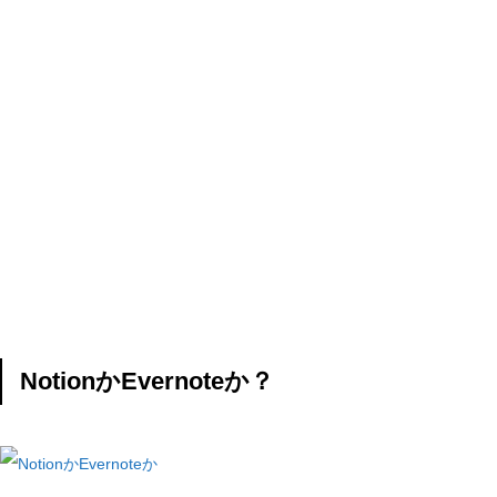
NotionかEvernoteか？