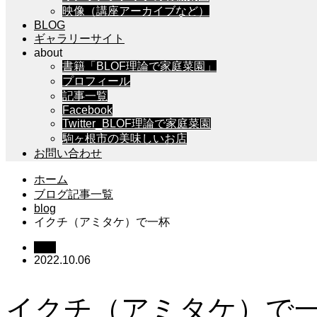
映像（講座アーカイブなど）
BLOG
ギャラリーサイト
about
書籍「BLOF理論で家庭菜園」
プロフィール
記事一覧
Facebook
Twitter_BLOF理論で家庭菜園
駒ヶ根市の美味しいお店
お問い合わせ
ホーム
ブログ記事一覧
blog
イクチ（アミタケ）で一杯
blog
2022.10.06
イクチ（アミタケ）で