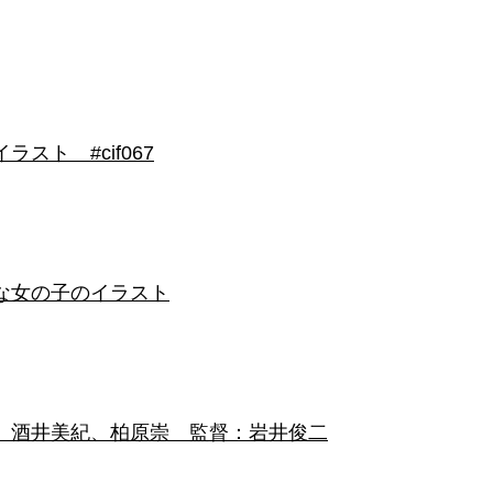
ト #cif067
な女の子のイラスト
悦司、酒井美紀、柏原崇 監督：岩井俊二