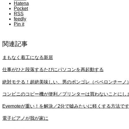
Hatena
Pocket
RSS
feedly
Pin it
関連記事
まもなく着工になる新居
仕事がひと段落するたびにパソコンを再起動する
絶対モテる！超絶美味しい、男のボンゴレ（ペペロンチーノ
コンビニのコピー機が便利／プリンターは買わないことにし
Evernoteが重い！を解決／2分で嘘みたいに軽くする方法で
電子ピアノが我が家に