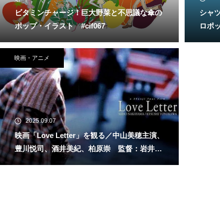
ビタミンチャージ！巨大野菜と不思議な傘の
シャ
ポップ・イラスト #cif067
ロポ
映画・アニメ
2025.09.07
映画「Love Letter」を観る／中山美穂主演、
豊川悦司、酒井美紀、柏原崇 監督：岩井俊
二