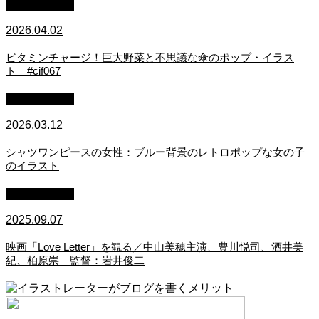
イラスト制作
2026.04.02
ビタミンチャージ！巨大野菜と不思議な傘のポップ・イラス
ト #cif067
イラスト制作
2026.03.12
シャツワンピースの女性：ブルー背景のレトロポップな女の子
のイラスト
映画・アニメ
2025.09.07
映画「Love Letter」を観る／中山美穂主演、豊川悦司、酒井美
紀、柏原崇 監督：岩井俊二