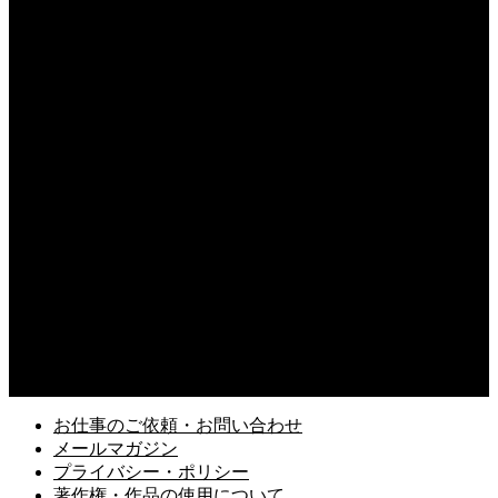
督：岩井俊二
2025.08.15
アガサ・クリスティー「葬儀を終えて」
2025.07.13
イラストギャラリー、整備始めました
2025.07.12
日誌／イラストラフ制作、ジム168回目
2025.06.17
X（旧Twitter）で「ミコ先生」のアカウントがスタート
2025.03.13
久しぶりに読み返す「風の歌を聴け」村上春樹
お仕事のご依頼・お問い合わせ
メールマガジン
プライバシー・ポリシー
著作権・作品の使用について