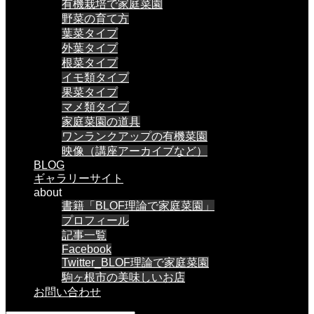
有機栽培で家庭菜園
野菜の育て方
葉菜タイプ
外葉タイプ
根菜タイプ
イモ類タイプ
果菜タイプ
マメ類タイプ
家庭菜園の道具
ワンランクアップの有機菜園
映像（講座アーカイブなど）
BLOG
ギャラリーサイト
about
書籍「BLOF理論で家庭菜園」
プロフィール
記事一覧
Facebook
Twitter_BLOF理論で家庭菜園
駒ヶ根市の美味しいお店
お問い合わせ