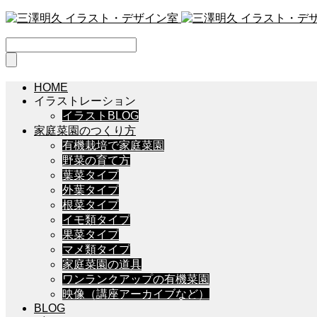
HOME
イラストレーション
イラストBLOG
家庭菜園のつくり方
有機栽培で家庭菜園
野菜の育て方
葉菜タイプ
外葉タイプ
根菜タイプ
イモ類タイプ
果菜タイプ
マメ類タイプ
家庭菜園の道具
ワンランクアップの有機菜園
映像（講座アーカイブなど）
BLOG