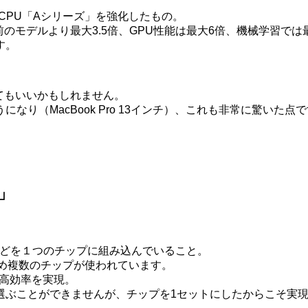
しているCPU「Aシリーズ」を強化したもの。
前のモデルより最大3.5倍、GPU性能は最大6倍、機械学習で
す。
てもいいかもしれません。
り（MacBook Pro 13インチ）、これも非常に驚いた点
」
、I/Oなどを１つのチップに組み込んでいること。
め複数のチップが使われています。
高効率を実現。
選ぶことができませんが、チップを1セットにしたからこそ実