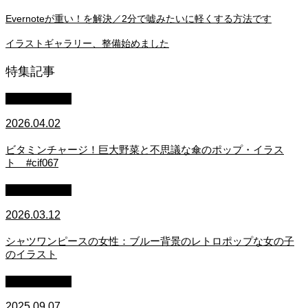
Evernoteが重い！を解決／2分で嘘みたいに軽くする方法です
イラストギャラリー、整備始めました
特集記事
イラスト制作
2026.04.02
ビタミンチャージ！巨大野菜と不思議な傘のポップ・イラス
ト #cif067
イラスト制作
2026.03.12
シャツワンピースの女性：ブルー背景のレトロポップな女の子
のイラスト
映画・アニメ
2025.09.07