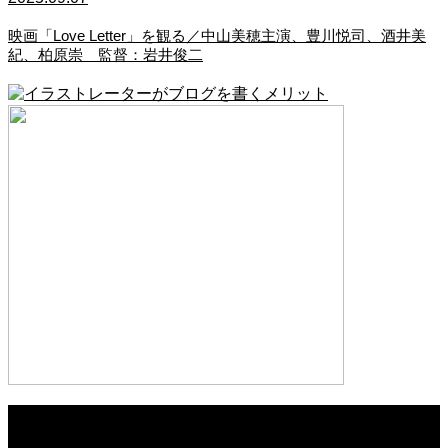
映画「Love Letter」を観る／中山美穂主演、豊川悦司、酒井美
紀、柏原崇 監督：岩井俊二
2026.04.02
ビタミンチャージ！巨大野菜と不思議な傘のポップ・イラスト #cif067