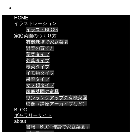
HOME
イラストレーション
イラストBLOG
家庭菜園のつくり方
有機栽培で家庭菜園
野菜の育て方
葉菜タイプ
外葉タイプ
根菜タイプ
イモ類タイプ
果菜タイプ
マメ類タイプ
家庭菜園の道具
ワンランクアップの有機菜園
映像（講座アーカイブなど）
BLOG
ギャラリーサイト
about
書籍「BLOF理論で家庭菜園」