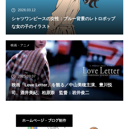
2026.03.12
シャツワンピースの女性：ブルー背景のレトロポップ
な女の子のイラスト
映画・アニメ
2025.09.07
映画「Love Letter」を観る／中山美穂主演、豊川悦
司、酒井美紀、柏原崇 監督：岩井俊二