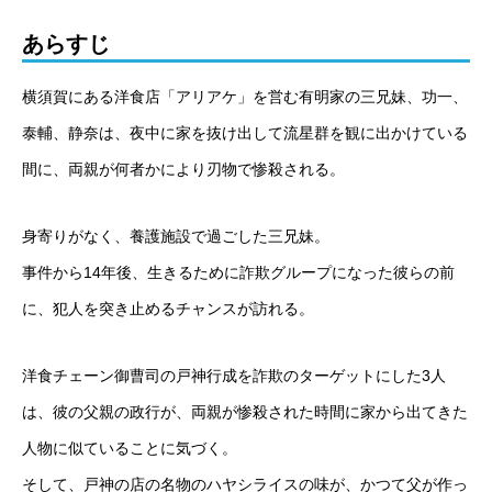
あらすじ
横須賀にある洋食店「アリアケ」を営む有明家の三兄妹、功一、
泰輔、静奈は、夜中に家を抜け出して流星群を観に出かけている
間に、両親が何者かにより刃物で惨殺される。
身寄りがなく、養護施設で過ごした三兄妹。
事件から14年後、生きるために詐欺グループになった彼らの前
に、犯人を突き止めるチャンスが訪れる。
洋食チェーン御曹司の戸神行成を詐欺のターゲットにした3人
は、彼の父親の政行が、両親が惨殺された時間に家から出てきた
人物に似ていることに気づく。
そして、戸神の店の名物のハヤシライスの味が、かつて父が作っ