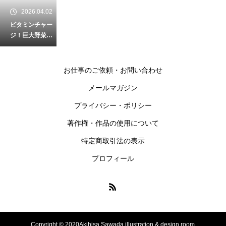
2026.04.02
ビタミンチャー
ジ！巨大野菜と
不思議な傘のポ
ップ・イラス
ト #cif067
お仕事のご依頼・お問い合わせ
メールマガジン
2026.03.12
プライバシー・ポリシー
シャツワンピー
著作権・作品の使用について
スの女性：ブル
ー背景のレトロ
特定商取引法の表示
ポップな女の子
プロフィール
のイラスト
2025.09.07
映画「Love Le
tter」を観る／
Copyright © 2020Akihisa Sawada illustration & design room