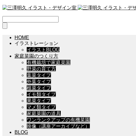
HOME
イラストレーション
イラストBLOG
家庭菜園のつくり方
有機栽培で家庭菜園
野菜の育て方
葉菜タイプ
外葉タイプ
根菜タイプ
イモ類タイプ
果菜タイプ
マメ類タイプ
家庭菜園の道具
ワンランクアップの有機菜園
映像（講座アーカイブなど）
BLOG