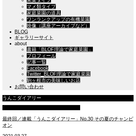
果菜タイプ
マメ類タイプ
家庭菜園の道具
ワンランクアップの有機菜園
映像（講座アーカイブなど）
BLOG
ギャラリーサイト
about
書籍「BLOF理論で家庭菜園」
プロフィール
記事一覧
Facebook
Twitter_BLOF理論で家庭菜園
駒ヶ根市の美味しいお店
お問い合わせ
うんこダイアリー
連載イラスト「うんこダイアリー」
最終回／連載「うんこダイアリー」No.30 その夏のチャンピ
オン