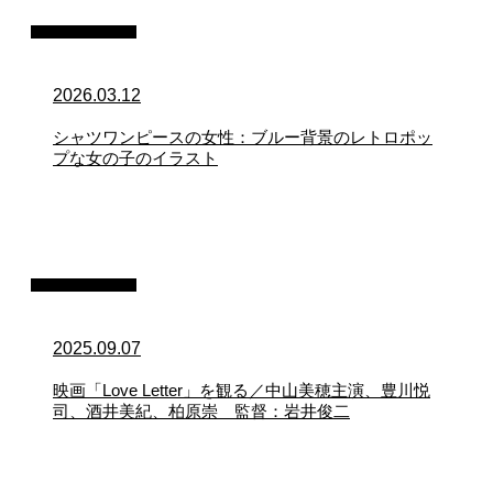
イラスト制作
2026.03.12
シャツワンピースの女性：ブルー背景のレトロポッ
プな女の子のイラスト
映画・アニメ
2025.09.07
映画「Love Letter」を観る／中山美穂主演、豊川悦
司、酒井美紀、柏原崇 監督：岩井俊二