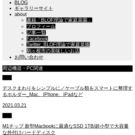
BLOG
ギャラリーサイト
about
書籍「BLOF理論で家庭菜園」
プロフィール
記事一覧
Facebook
Twitter_BLOF理論で家庭菜園
駒ヶ根市の美味しいお店
お問い合わせ
周辺機器・PC関連
blog
デスクまわりをシンプルに／ケーブル類をスマートに整理す
るホルダー_Mac、iPhone、iPadなど
2021.03.21
blog
M1チップ 新型Macbookに最適なSSD 1TB/超小型で大容量
な外付けハードディスク