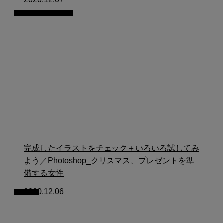
イラストの描き方
完成したイラストをチェック＋いろいろ試してみ
よう／Photoshop_クリスマス、プレゼントを準
備する女性
2020.12.06
blog