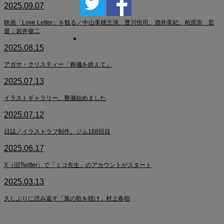
2025.09.07
映画「Love Letter」を観る／中山美穂主演、豊川悦司、酒井美紀、柏原崇 監
督：岩井俊二
2025.08.15
アガサ・クリスティー「葬儀を終えて」
2025.07.13
イラストギャラリー、整備始めました
2025.07.12
日誌／イラストラフ制作、ジム168回目
2025.06.17
X（旧Twitter）で「ミコ先生」のアカウントがスタート
2025.03.13
久しぶりに読み返す「風の歌を聴け」村上春樹