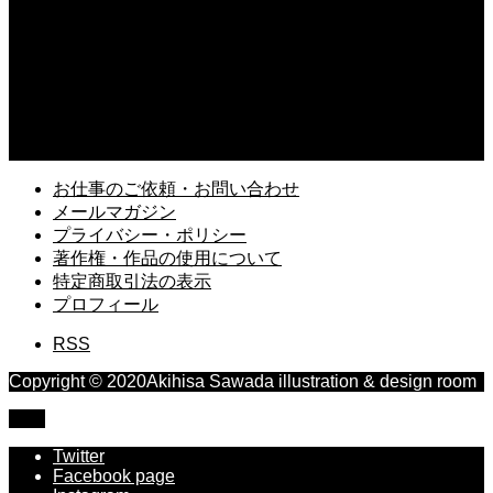
日誌／イラストラフ制作、ジム168回目
2025.06.17
X（旧Twitter）で「ミコ先生」のアカウントがスタート
2025.03.13
久しぶりに読み返す「風の歌を聴け」村上春樹
お仕事のご依頼・お問い合わせ
メールマガジン
プライバシー・ポリシー
著作権・作品の使用について
特定商取引法の表示
プロフィール
RSS
Copyright © 2020Akihisa Sawada illustration & design room
TOP
Twitter
Facebook page