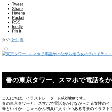
Tweet
Share
Hatena
Pocket
RSS
feedly
Pin it
タグ:
女性
,
春
（）
春の東京タワー、スマホで電話をか
こんにちは。イラストレーターのAkihisaです。
春の東京タワーと、スマホで電話をかけながら走る女性のイ
春というか、じゃっかん初夏に入りつつある背景のイラスト