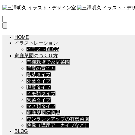
HOME
イラストレーション
イラストBLOG
家庭菜園のつくり方
有機栽培で家庭菜園
野菜の育て方
葉菜タイプ
外葉タイプ
根菜タイプ
イモ類タイプ
果菜タイプ
マメ類タイプ
家庭菜園の道具
ワンランクアップの有機菜園
映像（講座アーカイブなど）
BLOG