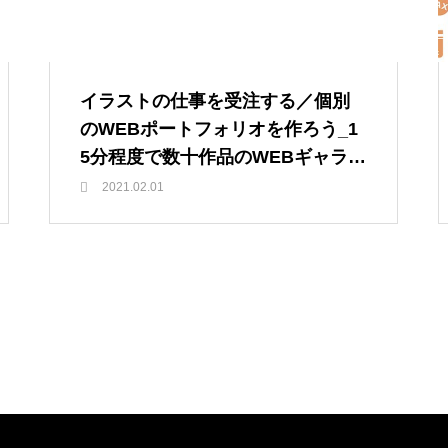
イラストの仕事を受注する／個別
のWEBポートフォリオを作ろう_1
5分程度で数十作品のWEBギャラリ
ーを作成
2021.02.01