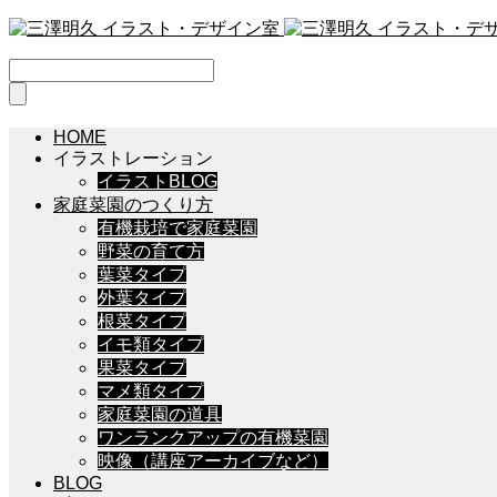
HOME
イラストレーション
イラストBLOG
家庭菜園のつくり方
有機栽培で家庭菜園
野菜の育て方
葉菜タイプ
外葉タイプ
根菜タイプ
イモ類タイプ
果菜タイプ
マメ類タイプ
家庭菜園の道具
ワンランクアップの有機菜園
映像（講座アーカイブなど）
BLOG