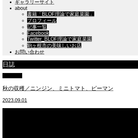
ギャラリーサイト
about
書籍「BLOF理論で家庭菜園」
プロフィール
記事一覧
Facebook
Twitter_BLOF理論で家庭菜園
駒ヶ根市の美味しいお店
お問い合わせ
日誌
家庭菜園
秋の収穫／ニンジン、ミニトマト、ピーマン
2023.09.01
2026.04.02
ビタミンチャージ！巨大野菜と不思議な傘のポップ・イラスト #cif06
2026.03.12