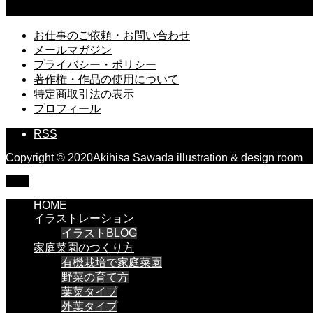
久しぶりに読み返す「風の歌を聴け」村上春樹
お仕事のご依頼・お問い合わせ
メールマガジン
プライバシー・ポリシー
著作権・作品の使用について
特定商取引法の表示
プロフィール
RSS
Copyright © 2020Akihisa Sawada illustration & design room
TOP
HOME
イラストレーション
イラストBLOG
家庭菜園のつくり方
有機栽培で家庭菜園
野菜の育て方
葉菜タイプ
外葉タイプ