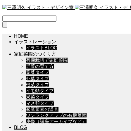
HOME
イラストレーション
イラストBLOG
家庭菜園のつくり方
有機栽培で家庭菜園
野菜の育て方
葉菜タイプ
外葉タイプ
根菜タイプ
イモ類タイプ
果菜タイプ
マメ類タイプ
家庭菜園の道具
ワンランクアップの有機菜園
映像（講座アーカイブなど）
BLOG