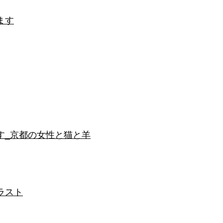
ます
す_京都の女性と猫と羊
ラスト