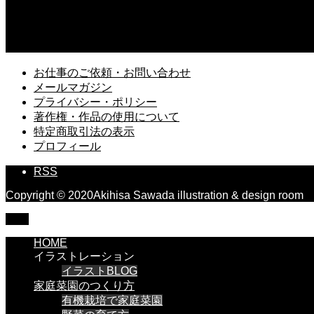
2025.03.13
久しぶりに読み返す「風の歌を聴け」村上春樹
お仕事のご依頼・お問い合わせ
メールマガジン
プライバシー・ポリシー
著作権・作品の使用について
特定商取引法の表示
プロフィール
RSS
Copyright © 2020Akihisa Sawada illustration & design room
TOP
HOME
イラストレーション
イラストBLOG
家庭菜園のつくり方
有機栽培で家庭菜園